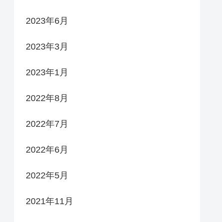
2023年6月
2023年3月
2023年1月
2022年8月
2022年7月
2022年6月
2022年5月
2021年11月