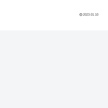
2023.01.10