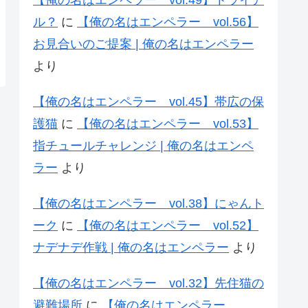
ル？
に
【俺の名はエンペラー vol.56】
お見合いのご提案 | 俺の名はエンペラー
より
【俺の名はエンペラー vol.45】帯広の保
護猫
に
【俺の名はエンペラー vol.53】
指チュールチャレンジ | 俺の名はエンペ
ラー
より
【俺の名はエンペラー vol.38】にゃんト
ーク
に
【俺の名はエンペラー vol.52】
ナデナデ作戦 | 俺の名はエンペラー
より
【俺の名はエンペラー vol.32】先住猫の
避難場所
に
【俺の名はエンペラー