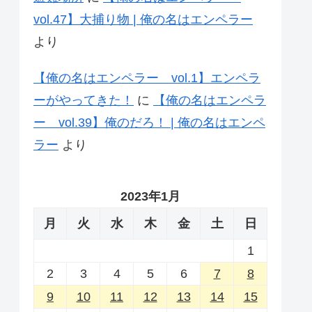
vol.47】大捕り物 | 俺の名はエンペラー
より
【俺の名はエンペラー vol.1】エンペラ
ーがやってきた！
に
【俺の名はエンペラ
ー vol.39】俺のだろ！ | 俺の名はエンペ
ラー
より
2023年1月
月
火
水
木
金
土
日
1
2
3
4
5
6
7
8
9
10
11
12
13
14
15