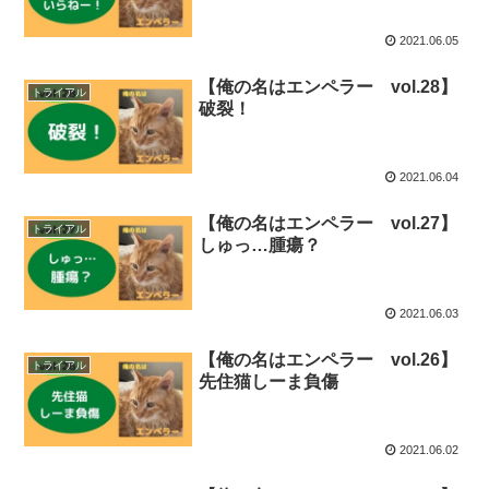
2021.06.05
【俺の名はエンペラー vol.28】
トライアル
破裂！
2021.06.04
【俺の名はエンペラー vol.27】
トライアル
しゅっ…腫瘍？
2021.06.03
【俺の名はエンペラー vol.26】
トライアル
先住猫しーま負傷
2021.06.02