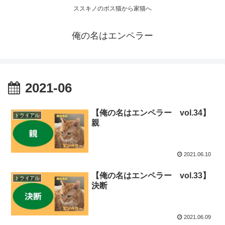
ススキノのボス猫から家猫へ
俺の名はエンペラー
2021-06
【俺の名はエンペラー vol.34】
トライアル
親
2021.06.10
【俺の名はエンペラー vol.33】
トライアル
決断
2021.06.09