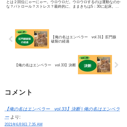
とは２回位にゃーにゃー。ウロウロだ。ウロウロするのは運動なのか
な？パトロール？ストレス？最終的に、ままきちは5：30に起床。起
床後はマーキング箇所のチェックから始まるのが日課とな...
【俺の名はエンペラー vol.31】肛門腺
破裂の経過
【俺の名はエンペラー vol.33】決断
コメント
【俺の名はエンペラー vol.33】決断 | 俺の名はエンペラ
ー
より:
2021年6月9日 7:35 AM