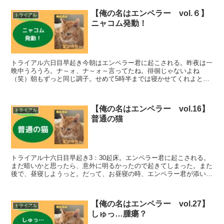
【俺の名はエンペラー vol.６】
トライアル
ニャコム発動！
トライアル六日目早起き今朝はエンペラー君に起こされる。昨夜は一
晩中うろうろ。ナ～ォ、ナ～ォ～言ってたね。徘徊じゃないよね
（笑）朝もずっと同じ調子。せめて5時半までは寝かせてくれよと思
ったが、５時前に仕方なく起床。朝、窓を開けるとお外を確認ま...
【俺の名はエンペラー vol.16】
トライアル
普通の猫
トライアル十六日目早起き3：30起床。エンペラー君に起こされる。
まだ暗いかと思ったら、意外に明るかったので起きてしまった。また
後で、昼寝しようっと。だって、お昼寝の時、エンペラー君が添い寝
してくれるし～♪と思っていたが、今日はフラれた。。昼...
【俺の名はエンペラー vol.27】
トライアル
しゅっ…腫瘍？