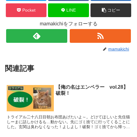
Pocket
LINE
コピー
mamakichiをフォローする
mamakichi
関連記事
【俺の名はエンペラー vol.28】
トライアル
破裂！
トライアル二十八日目朝お布団あげたいよ～。どけてほしいと先住猫
しーまに話しかけるも…動かない。先にゴミ捨てに行ってくることに
した。玄関は臭わなくなった！よしよし！破裂！ゴミ捨てから帰って
きたら…あれ？布団に赤いシミが…肛門腺炎が破裂しとるが...