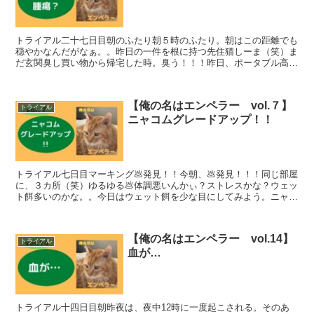
トライアル二十七日目朝のふたり朝５時のふたり。朝はこの距離でも
穏やかなんだがなぁ。。昨日の一件を根に持つ先住猫しーま（笑）ま
だ玄関臭し買い物から帰宅した時。臭う！！！昨日、ポータブル高圧
洗浄機を使ってみたがダメだったか…。ん？昨日の場所は臭...
【俺の名はエンペラー vol.７】
トライアル
ニャコムグレードアップ！！
トライアル七日目マーキング💩発見！！今朝、💩発見！！！同じ部屋
に、３カ所（笑）ゆるゆる💩体調悪いんかぃ？ストレスかな？ウェッ
ト餌多いのかな。。今日はウェット餌を少な目にしてみよう。ニャコ
ムグレードアップ？昨日、この部屋の窓を開けていたせいか...
【俺の名はエンペラー vol.14】
トライアル
血が…
トライアル十四日目朝昨夜は、夜中12時に一度起こされる。そのあ