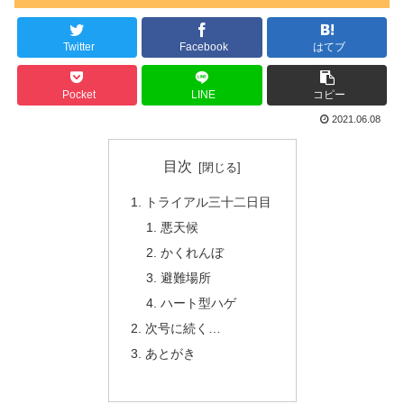
Twitter
Facebook
はてブ
Pocket
LINE
コピー
2021.06.08
目次
トライアル三十二日目
悪天候
かくれんぼ
避難場所
ハート型ハゲ
次号に続く…
あとがき