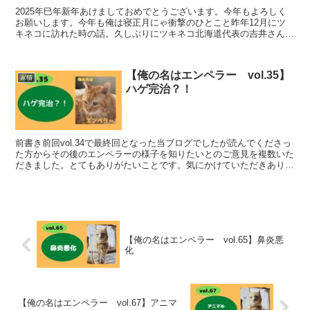
2025年巳年新年あけましておめでとうございます。今年もよろしく
お願いします。今年も俺は寝正月にゃ衝撃のひとこと昨年12月にツ
キネコに訪れた時の話。久しぶりにツキネコ北海道代表の吉井さんに
会えた。エンペラー元気？などと聞かれ元気にしてるよ～...
【俺の名はエンペラー vol.35】
家猫
ハゲ完治？！
前書き前回vol.34で最終回となった当ブログでしたが読んでくださっ
た方からその後のエンペラーの様子を知りたいとのご意見を複数いた
だきました。とてもありがたいことです。気にかけていただきありが
とうございます。今回は、ツキネコ北海道のスタッフ...
【俺の名はエンペラー vol.65】鼻炎悪
化
【俺の名はエンペラー vol.67】アニマ