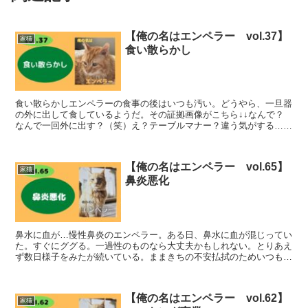
【俺の名はエンペラー vol.37】
家猫
食い散らかし
食い散らかしエンペラーの食事の後はいつも汚い。どうやら、一旦器
の外に出して食しているようだ。その証拠画像がこちら↓↓なんで？
なんで一回外に出す？（笑）え？テーブルマナー？違う気がする…カ
リカリだけならまだしもウェットもやってくれてる（笑）深...
【俺の名はエンペラー vol.65】
家猫
鼻炎悪化
鼻水に血が…慢性鼻炎のエンペラー。ある日、鼻水に血が混じってい
た。すぐにググる。一過性のものなら大丈夫かもしれない。とりあえ
ず数日様子をみたが続いている。ままきちの不安払拭のためいつもの
中の道動物病院へ。インターフェロンどうやら鼻炎が悪化し...
【俺の名はエンペラー vol.62】
家猫