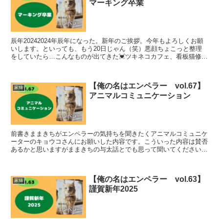
マーキング卒業
辰年20242024年辰年になった。新年のご挨拶。今年もよろしくお願
いします。といっても、もう20日じゃん（笑）悪顔ちょこっと整理
をしていたら…こんなものが出てきた💓ツキネコカフェ、看板猫修行
中のもの。譲渡の時にツキネコから頂いた。今より、...
【俺の名はエンペラー vol.67】
家猫
アニマルコミュニケーション
前書きままきちがエンペラーの気持ちを聞きたくアニマルコミュニケ
ーターのキョウコさんにお願いした内容です。こういった内容は賛否
あるかと思いますがままきちの与太話とでも思って聞いてください。
不快に思われる方は閲覧をお控えください。相談内容今年２...
【俺の名はエンペラー vol.63】
家猫
謹賀新年2025