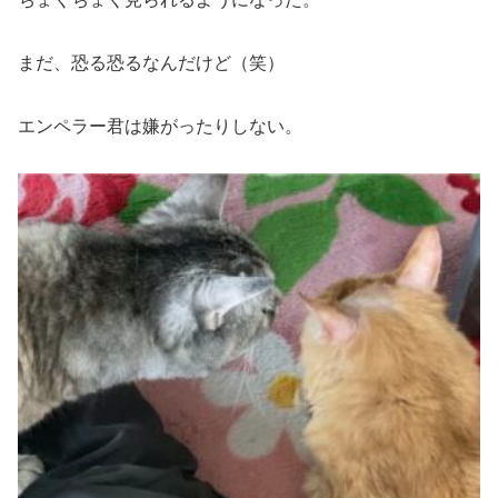
まだ、恐る恐るなんだけど（笑）
エンペラー君は嫌がったりしない。