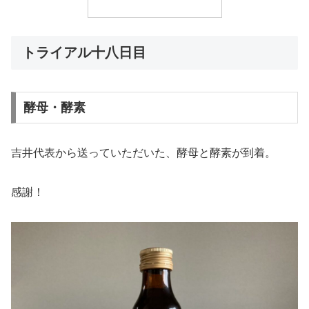
トライアル十八日目
酵母・酵素
吉井代表から送っていただいた、酵母と酵素が到着。
感謝！