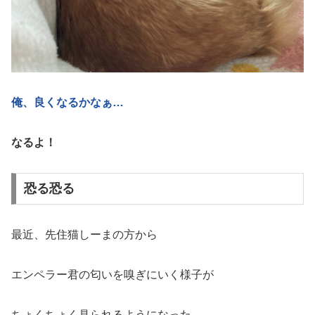
俺、良くなるかなぁ…
なるよ！
恐る恐る
最近、先住猫しーまの方から
エンペラー君の匂いを嗅ぎにいく様子が
ちょくちょく見られるようになった。