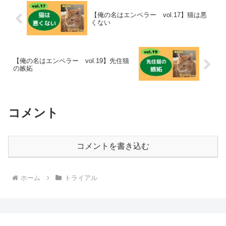
【俺の名はエンペラー vol.17】猫は悪
くない
【俺の名はエンペラー vol.19】先住猫
の嫉妬
コメント
コメントを書き込む
ホーム
トライアル