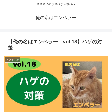
ススキノのボス猫から家猫へ
俺の名はエンペラー
【俺の名はエンペラー vol.18】ハゲの対
策
トライアル