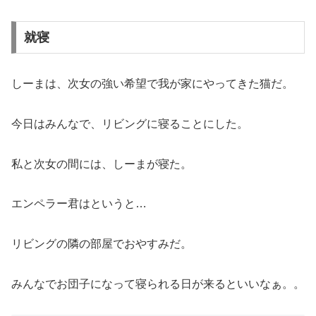
就寝
しーまは、次女の強い希望で我が家にやってきた猫だ。
今日はみんなで、リビングに寝ることにした。
私と次女の間には、しーまが寝た。
エンペラー君はというと…
リビングの隣の部屋でおやすみだ。
みんなでお団子になって寝られる日が来るといいなぁ。。