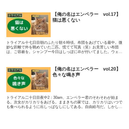
でしたので、カリカリそのままどうぞ。バクバ...
【俺の名はエンペラー vol.17】
トライアル
猫は悪くない
トライアル十七日目朝のふたり朝６時頃。布団をあげている最中。微
妙な距離で外を眺めていた二匹。慌てて写真（笑）お見苦しい布団
は、ご容赦を。シャンプー今日はしっぽに💩が付いてました。ウェッ
トで拭いておしまい。シャンプーしたいが、これ以上のストレ...
【俺の名はエンペラー vol.20】
トライアル
色々な鳴き声
トライアル二十日目夜中2：30am、エンペラー君のそわそわが始ま
る。次女がカリカリをあげる。ままきちの家では、カリカリはいつで
も食べられるように出しっぱなしにしてある。自由給与だ。しかし、
出しっぱなしはお嫌いな様子のエンペラー君。ツキネコで...