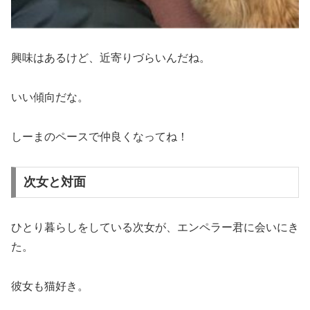
興味はあるけど、近寄りづらいんだね。
いい傾向だな。
しーまのペースで仲良くなってね！
次女と対面
ひとり暮らしをしている次女が、エンペラー君に会いにき
た。
彼女も猫好き。